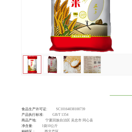
食品生产许可证:
SC10164038100739
产品执行标准:
GB/T 1354
商品产地:
宁夏回族自治区 吴忠市 同心县
净含量:
1袋10公斤
种植区：
西北产区