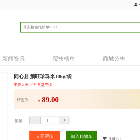
新闻资讯
帮扶榜单
商城公告
同心县 预旺珍珠米10kg/袋
宁夏大米 20斤食堂专供
89.00
销售价
￥
-
+
数量
立即帮扶
加入购物车
收藏
(0)