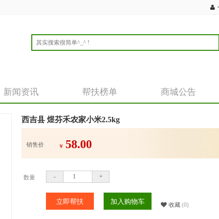
新闻资讯
帮扶榜单
商城公告
西吉县 煜芬禾农家小米2.5kg
58.00
销售价
￥
-
+
数量
立即帮扶
加入购物车
收藏
(0)