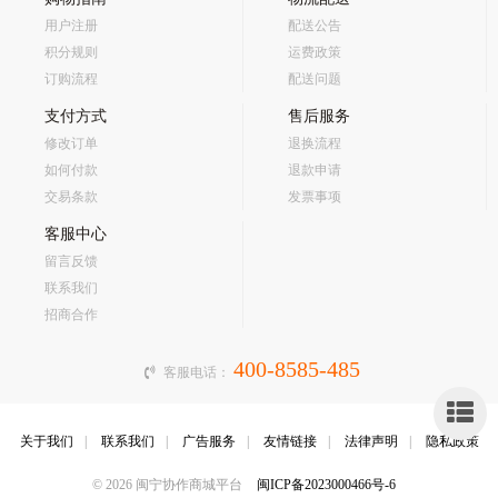
用户注册
配送公告
积分规则
运费政策
订购流程
配送问题
支付方式
售后服务
修改订单
退换流程
如何付款
退款申请
交易条款
发票事项
客服中心
留言反馈
联系我们
招商合作
400-8585-485
客服电话：
侧
关于我们
|
联系我们
|
广告服务
|
友情链接
|
法律声明
|
隐私政策
栏
© 2026 闽宁协作商城平台
闽ICP备2023000466号-6