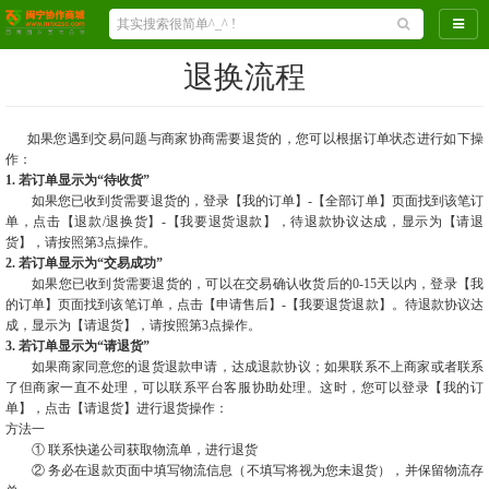
导航
退换流程
如果您遇到交易问题与商家协商需要退货的，您可以根据订单状态进行如下操
作：
1. 若订单显示为“待收货”
如果您已收到货需要退货的，登录【我的订单】-【全部订单】页面找到该笔订
单，点击【退款/退换货】-【我要退货退款】，待退款协议达成，显示为【请退
货】，请按照第3点操作。
2. 若订单显示为“交易成功”
如果您已收到货需要退货的，可以在交易确认收货后的0-15天以内，登录【我
的订单】页面找到该笔订单，点击【申请售后】-【我要退货退款】。待退款协议达
成，显示为【请退货】，请按照第3点操作。
3. 若订单显示为“请退货”
如果
商家
同意您的退货退款申请，达成退款协议；如果联系不上
商家
或者联系
了但
商家
一直不处理，可以联系平台客服协助处理。这时，您可以登录【我的订
单】，点击【请退货】进行退货操作：
方法一
① 联系快递公司获取物流单，进行退货
② 务必在退款页面中填写物流信息（不填写将视为您未退货），并保留物流存