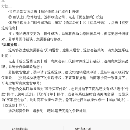
单
方法二
① 在退货页面点击【预约快递上门取件】按钮
② 确认上门取件地址、选择物流公司，点击【提交预约】按钮
③ 当快递员上门取件成功后，填写【物流公司】和【运单号码】，点击【提交
退货信息】
注：预约进度变更为：揽件成功，系统将自动为您回传单号，但需要您仔细核
对，若单号回传错误，您需要自行修改。
*温馨提醒：
退货协议达成您需要在7天内退货，逾期未退货，退款会被关闭，请您关注系统
时间；
点击【提交退货信息】后，
商家
会有10天的时间来进行确认，逾期
商家
没有处
理，系统会自动退款给您；
若拒收货物后，误申请了退货退款，建议您撤销退款申请，重新申请未收到货
仅退款。（交易成功状态下的售后维权，不要直接撤销，与
商家
协商一致前提下，
可考虑填写
商家
发货单号）
若您的交易订单显示为“等待买家付款”，您只是拍下了商品还没有成功进行“付
款”操作，您可以进行【取消订单】操作，或者等系统超时自动关闭交易；若显示
为“买家已付款”，此时
商家
未操作发货，您可以进行退款操作点击【退款/退货】-
【仅退款】即可。
涉及邮费争议，请参见：规则-运费问题的争议处理。
购物指南
物流配送